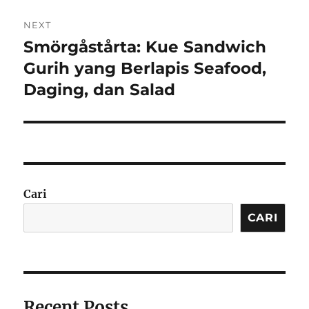
NEXT
Smörgåstårta: Kue Sandwich
Next
post:
Gurih yang Berlapis Seafood,
Daging, dan Salad
Cari
CARI
Recent Posts