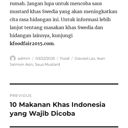
rumah. Jangan lupa untuk mencoba saus
mustard khas Swedia yang akan meningkatkan
cita rasa hidangan ini. Untuk informasi lebih
lanjut tentang masakan khas Swedia dan
hidangan lainnya, kunjungi
kfoodfair2015.com
.
Author
Posted
Categories
Tags
admin
03/22/2025
Food
Gravad Lax
,
Ikan
on
Salmon Asin
,
Saus Mustard
Navigasi
PREVIOUS
pos
10 Makanan Khas Indonesia
Previous
post:
yang Wajib Dicoba