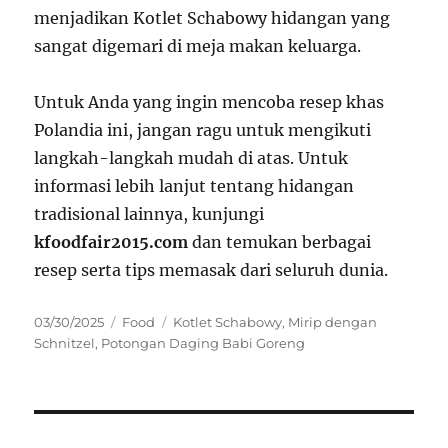
menjadikan Kotlet Schabowy hidangan yang
sangat digemari di meja makan keluarga.
Untuk Anda yang ingin mencoba resep khas
Polandia ini, jangan ragu untuk mengikuti
langkah-langkah mudah di atas. Untuk
informasi lebih lanjut tentang hidangan
tradisional lainnya, kunjungi
kfoodfair2015.com
dan temukan berbagai
resep serta tips memasak dari seluruh dunia.
Posted
Categories
Tags
03/30/2025
Food
Kotlet Schabowy
,
Mirip dengan
on
Schnitzel
,
Potongan Daging Babi Goreng