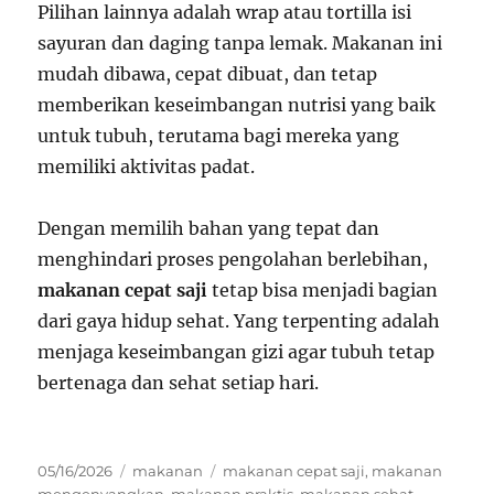
Pilihan lainnya adalah wrap atau tortilla isi
sayuran dan daging tanpa lemak. Makanan ini
mudah dibawa, cepat dibuat, dan tetap
memberikan keseimbangan nutrisi yang baik
untuk tubuh, terutama bagi mereka yang
memiliki aktivitas padat.
Dengan memilih bahan yang tepat dan
menghindari proses pengolahan berlebihan,
makanan cepat saji
tetap bisa menjadi bagian
dari gaya hidup sehat. Yang terpenting adalah
menjaga keseimbangan gizi agar tubuh tetap
bertenaga dan sehat setiap hari.
Posted
Categories
Tags
05/16/2026
makanan
makanan cepat saji
,
makanan
on