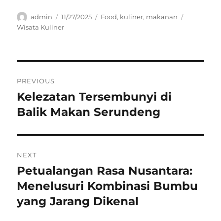
Author
Posted
Categories
Tags
admin
11/27/2025
Food
,
kuliner
,
makanan
on
Wisata Kuliner
Navigasi
PREVIOUS
pos
Kelezatan Tersembunyi di
Previous
post:
Balik Makan Serundeng
NEXT
Petualangan Rasa Nusantara:
Next
post:
Menelusuri Kombinasi Bumbu
yang Jarang Dikenal