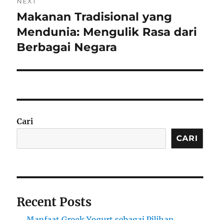
NEXT
Makanan Tradisional yang
Next
post:
Mendunia: Mengulik Rasa dari
Berbagai Negara
Cari
CARI
Recent Posts
Manfaat Greek Yogurt sebagai Pilihan