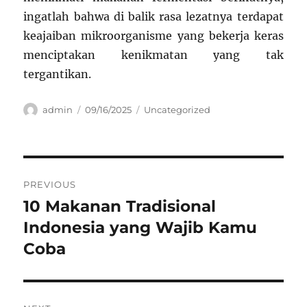
ingatlah bahwa di balik rasa lezatnya terdapat
keajaiban mikroorganisme yang bekerja keras
menciptakan kenikmatan yang tak
tergantikan.
Author
Posted
Categories
admin
09/16/2025
Uncategorized
on
Navigasi
PREVIOUS
pos
10 Makanan Tradisional
Previous
post:
Indonesia yang Wajib Kamu
Coba