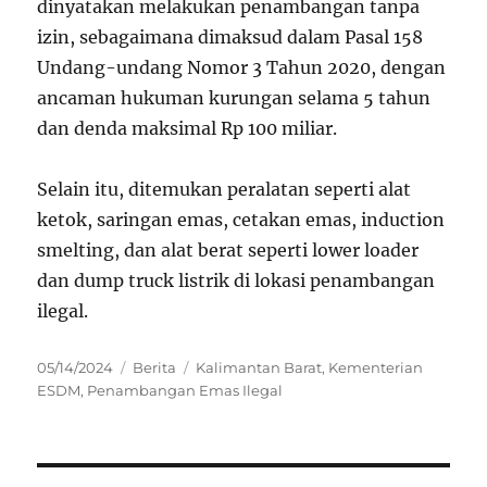
dinyatakan melakukan penambangan tanpa
izin, sebagaimana dimaksud dalam Pasal 158
Undang-undang Nomor 3 Tahun 2020, dengan
ancaman hukuman kurungan selama 5 tahun
dan denda maksimal Rp 100 miliar.
Selain itu, ditemukan peralatan seperti alat
ketok, saringan emas, cetakan emas, induction
smelting, dan alat berat seperti lower loader
dan dump truck listrik di lokasi penambangan
ilegal.
Posted
Categories
Tags
05/14/2024
Berita
Kalimantan Barat
,
Kementerian
on
ESDM
,
Penambangan Emas Ilegal