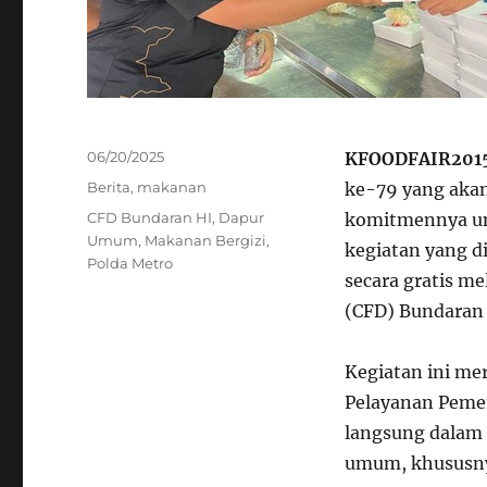
Posted
06/20/2025
KFOODFAIR201
on
Categories
Berita
,
makanan
ke-79 yang akan
Tags
CFD Bundaran HI
,
Dapur
komitmennya unt
Umum
,
Makanan Bergizi
,
kegiatan yang d
Polda Metro
secara gratis m
(CFD) Bundaran 
Kegiatan ini me
Pelayanan Pemen
langsung dalam 
umum, khususnya