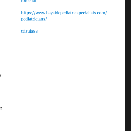
toto slot
https://www.baysidepediatricspecialists.com/
pediatricians/
trisula88
i
y
t