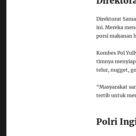
Direktor
Direktorat Sama
ini. Mereka me
porsi makanan b
Kombes Pol Yull
timnya menyiap
telur, nugget, g
“Masyarakat san
tertib untuk me
Polri In