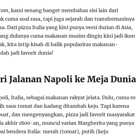
.com
, kami senang banget membahas sisi lain dari
uma soal rasa, tapi juga sejarah dan transformasinya
. Dari pizza Italia yang kini punya versi durian di Asia,
ang dulunya cuma makanan musim dingin kini jadi ikon
k, kita intip kisah di balik popularitas makanan-
ah jadi favorit dunia!
ri Jalanan Napoli ke Meja Dunia
poli, Italia, sebagai makanan rakyat jelata. Dulu, cuma ro
sih saus tomat dan kadang ditambah keju. Tapi karena
buat, dan mengenyangkan, pizza jadi favorit masyarakat
da akhir 1800-an, muncul varian Margherita yang punya
i bendera Italia: merah (tomat), putih (keju