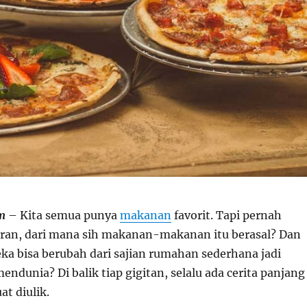
m
– Kita semua punya
makanan
favorit. Tapi pernah
iran, dari mana sih makanan-makanan itu berasal? Dan
a bisa berubah dari sajian rumahan sederhana jadi
dunia? Di balik tiap gigitan, selalu ada cerita panjang
t diulik.