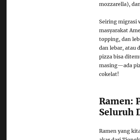
mozzarella), dan 
Seiring migrasi 
masyarakat Ameri
topping, dan leb
dan lebar, atau 
pizza bisa dite
masing—ada pizz
cokelat!
Ramen: P
Seluruh 
Ramen yang kita
akar dari Tiong