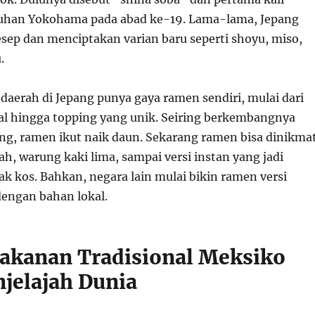
buhan Yokohama pada abad ke-19. Lama-lama, Jepang
sep dan menciptakan varian baru seperti shoyu, miso,
.
aerah di Jepang punya gaya ramen sendiri, mulai dari
al hingga topping yang unik. Seiring berkembangnya
ng, ramen ikut naik daun. Sekarang ramen bisa dinikmat
h, warung kaki lima, sampai versi instan yang jadi
ak kos. Bahkan, negara lain mulai bikin ramen versi
dengan bahan lokal.
akanan Tradisional Meksiko
jelajah Dunia