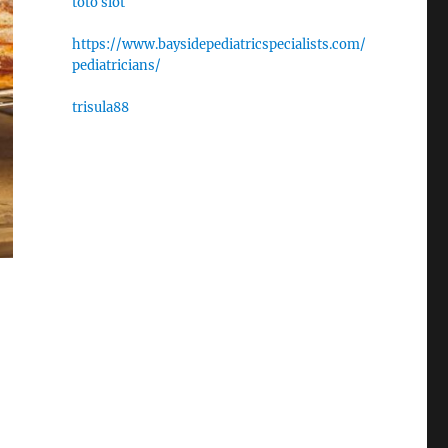
toto slot
https://www.baysidepediatricspecialists.com/
pediatricians/
trisula88