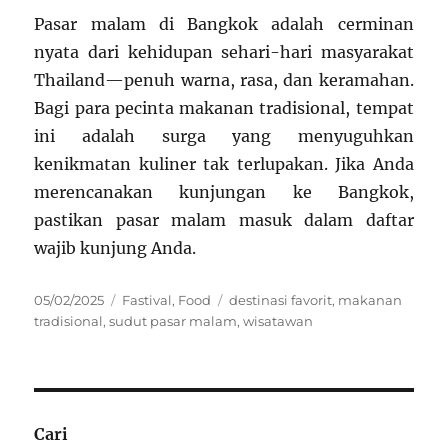
Pasar malam di Bangkok adalah cerminan
nyata dari kehidupan sehari-hari masyarakat
Thailand—penuh warna, rasa, dan keramahan.
Bagi para pecinta makanan tradisional, tempat
ini adalah surga yang menyuguhkan
kenikmatan kuliner tak terlupakan. Jika Anda
merencanakan kunjungan ke Bangkok,
pastikan pasar malam masuk dalam daftar
wajib kunjung Anda.
Posted
Categories
Tags
05/02/2025
Fastival
,
Food
destinasi favorit
,
makanan
on
tradisional
,
sudut pasar malam
,
wisatawan
Cari