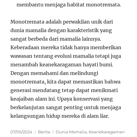
membantu menjaga habitat monotremata.
Monotremata adalah perwakilan unik dari
dunia mamalia dengan karakteristik yang
sangat berbeda dari mamalia lainnya.
Keberadaan mereka tidak hanya memberikan
wawasan tentang evolusi mamalia tetapi juga
menambah keanekaragaman hayati bumi.
Dengan memahami dan melindungi
monotremata, kita dapat memastikan bahwa
generasi mendatang tetap dapat menikmati
keajaiban alam ini. Upaya konservasi yang
berkelanjutan sangat penting untuk menjaga
kelangsungan hidup mereka di alam liar.
Posted
Categories
Tags
07/05/2024
Berita
Dunia Mamalia
,
Keanekaragaman