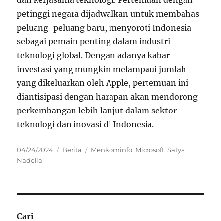
petinggi negara dijadwalkan untuk membahas
peluang-peluang baru, menyoroti Indonesia
sebagai pemain penting dalam industri
teknologi global. Dengan adanya kabar
investasi yang mungkin melampaui jumlah
yang dikeluarkan oleh Apple, pertemuan ini
diantisipasi dengan harapan akan mendorong
perkembangan lebih lanjut dalam sektor
teknologi dan inovasi di Indonesia.
Posted
Categories
Tags
04/24/2024
Berita
Menkominfo
,
Microsoft
,
Satya
on
Nadella
Cari