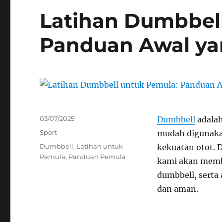
Latihan Dumbbel
Panduan Awal yan
Posted
03/07/2025
Dumbbell
adalah
on
Categories
Sport
mudah digunaka
Tags
Dumbbell
,
Latihan untuk
kekuatan otot. D
Pemula
,
Panduan Pemula
kami akan memb
dumbbell, serta 
dan aman.