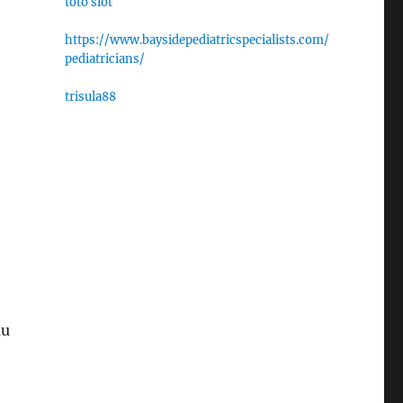
toto slot
https://www.baysidepediatricspecialists.com/
pediatricians/
trisula88
au