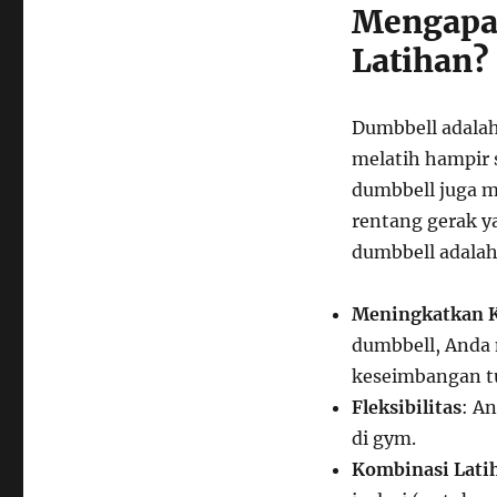
Mengapa
Latihan?
Dumbbell adalah
melatih hampir 
dumbbell juga 
rentang gerak y
dumbbell adalah
Meningkatkan K
dumbbell, Anda 
keseimbangan t
Fleksibilitas
: A
di gym.
Kombinasi Lati