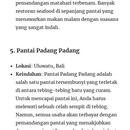
pemandangan matahari terbenam. Banyak
restoran seafood di sepanjang pantai yang
menawarkan makan malam dengan suasana
yang sangat indah.
5.
Pantai Padang Padang
Lokasi
: Uluwatu, Bali
Keindahan
: Pantai Padang Padang adalah
salah satu pantai tersembunyi yang terletak
di antara tebing-tebing batu yang curam.
Untuk mencapai pantai ini, Anda harus
melewati sebuah celah sempit di tebing.
Namun, semua usaha akan terbayar dengan
pemandangan pantai yang menakjubkan