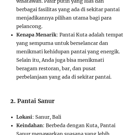
wisatawan. Pasir putih yang luas dan
berbagai fasilitas yang ada di sekitar pantai
menjadikannya pilihan utama bagi para
pelancong.
Kenapa Menarik
: Pantai Kuta adalah tempat
yang sempurna untuk berselancar dan
menikmati kehidupan pantai yang energik.
Selain itu, Anda juga bisa menikmati
beragam restoran, bar, dan pusat
perbelanjaan yang ada di sekitar pantai.
2.
Pantai Sanur
Lokasi
: Sanur, Bali
Keindahan
: Berbeda dengan Kuta, Pantai
Sanur menawarkan suasana yang lebih