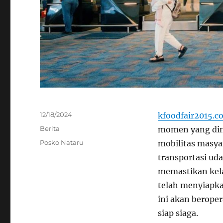
Posted
12/18/2024
kfoodfair2015.c
on
Categories
Berita
momen yang dina
Tags
Posko Nataru
mobilitas masya
transportasi ud
memastikan kela
telah menyiapka
ini akan berope
siap siaga.