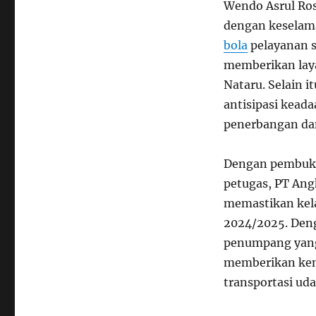
Wendo Asrul Ros
dengan keselam
bola
pelayanan s
memberikan laya
Nataru. Selain 
antisipasi kead
penerbangan dan
Dengan pembukaa
petugas, PT An
memastikan kela
2024/2025. Deng
penumpang yang 
memberikan ken
transportasi uda