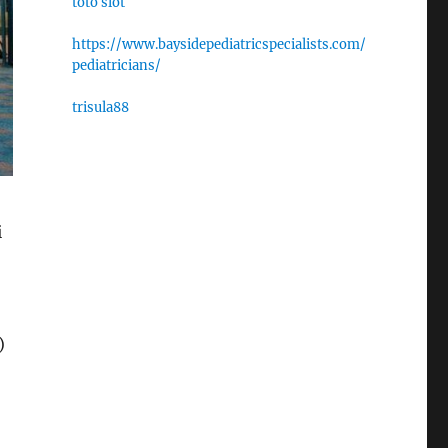
toto slot
https://www.baysidepediatricspecialists.com/
pediatricians/
trisula88
i
)