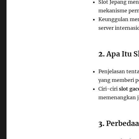
Slot Jepang men
mekanisme perm
Keunggulan me
server internasi
2.
Apa Itu S
Penjelasan ten
yang memberi p
Ciri-ciri
slot gac
memenangkan j
3.
Perbedaa