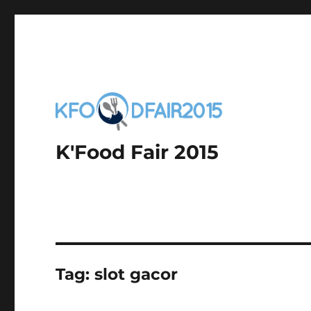
K'Food Fair 2015
Tag:
slot gacor