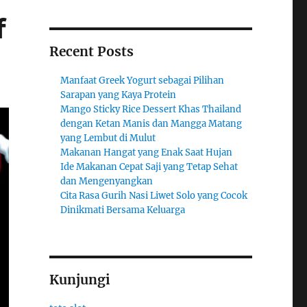
f
Recent Posts
Manfaat Greek Yogurt sebagai Pilihan
Sarapan yang Kaya Protein
Mango Sticky Rice Dessert Khas Thailand
dengan Ketan Manis dan Mangga Matang
yang Lembut di Mulut
Makanan Hangat yang Enak Saat Hujan
Ide Makanan Cepat Saji yang Tetap Sehat
dan Mengenyangkan
Cita Rasa Gurih Nasi Liwet Solo yang Cocok
Dinikmati Bersama Keluarga
Kunjungi