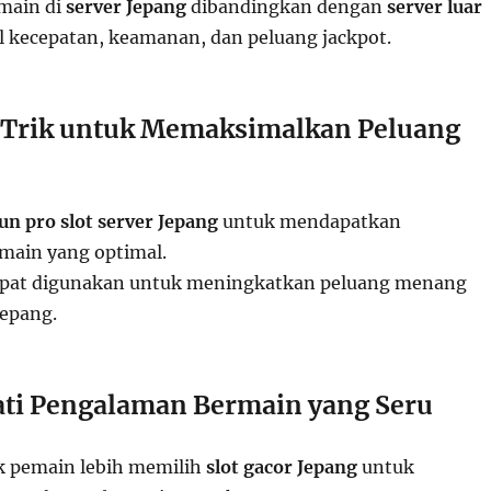
main di
server Jepang
dibandingkan dengan
server luar
 kecepatan, keamanan, dan peluang jackpot.
 Trik untuk Memaksimalkan Peluang
un pro slot server Jepang
untuk mendapatkan
main yang optimal.
dapat digunakan untuk meningkatkan peluang menang
Jepang.
ti Pengalaman Bermain yang Seru
 pemain lebih memilih
slot gacor Jepang
untuk