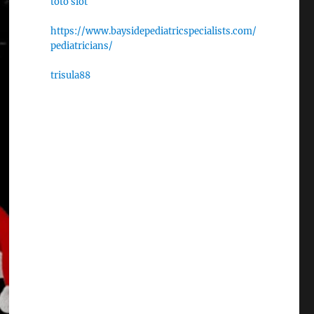
toto slot
https://www.baysidepediatricspecialists.com/
pediatricians/
trisula88