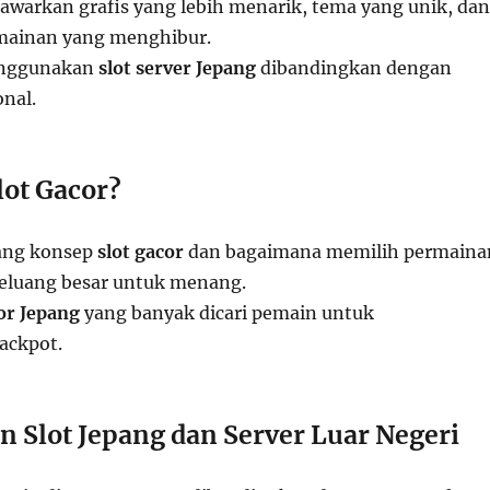
awarkan grafis yang lebih menarik, tema yang unik, dan
ainan yang menghibur.
nggunakan
slot server Jepang
dibandingkan dengan
onal.
lot Gacor?
tang konsep
slot gacor
dan bagaimana memilih permaina
eluang besar untuk menang.
or Jepang
yang banyak dicari pemain untuk
ackpot.
n Slot Jepang dan Server Luar Negeri