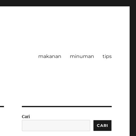
makanan
minuman
tips
Cari
CARI