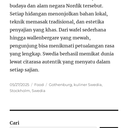
budaya dan alam negara Nordik tersebut.
Setiap hidangan menonjolkan bahan lokal,
teknik memasak tradisional, dan estetika
penyajian yang khas. Dari wafel sederhana
hingga wallenbergare yang mewah,
pengunjung bisa menikmati petualangan rasa
yang lengkap. Swedia berhasil memikat dunia
lewat citarasa autentik yang menyatu dalam
setiap sajian.
Posted
Categories
Tags
05/27/2025
Food
Gothenburg
,
kuliner Swedia
,
on
Stockholm
,
Swedia
Cari