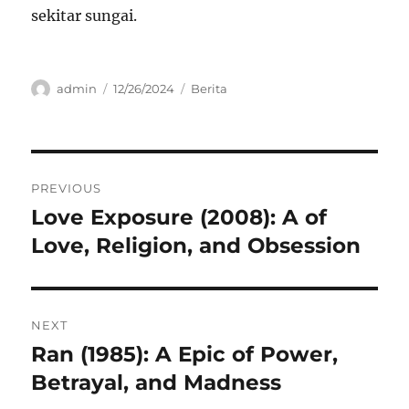
sekitar sungai.
Author
Posted
Categories
admin
12/26/2024
Berita
on
Navigasi
PREVIOUS
pos
Love Exposure (2008): A of
Previous
post:
Love, Religion, and Obsession
NEXT
Ran (1985): A Epic of Power,
Next
post:
Betrayal, and Madness