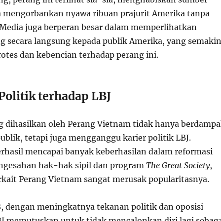
ta mengorbankan nyawa ribuan prajurit Amerika tanpa
s. Media juga berperan besar dalam memperlihatkan
g secara langsung kepada publik Amerika, yang semaki
tes dan kebencian terhadap perang ini.
olitik terhadap LBJ
g dihasilkan oleh Perang Vietnam tidak hanya berdamp
ublik, tetapi juga mengganggu karier politik LBJ.
rhasil mencapai banyak keberhasilan dalam reformasi
pengesahan hak-hak sipil dan program
The Great Society
,
rkait Perang Vietnam sangat merusak popularitasnya.
, dengan meningkatnya tekanan politik dan oposisi
BJ memutuskan untuk tidak mencalonkan diri lagi sebag