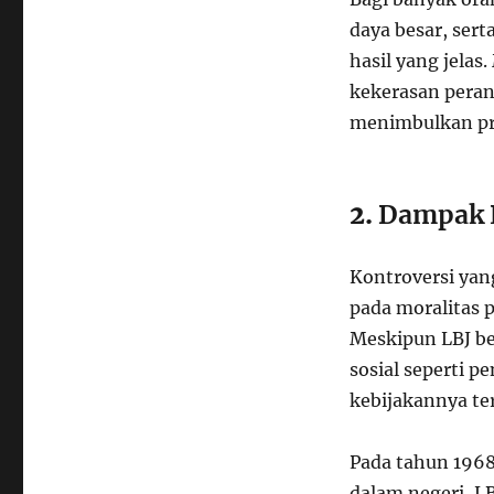
daya besar, ser
hasil yang jela
kekerasan peran
menimbulkan pro
2.
Dampak P
Kontroversi yan
pada moralitas p
Meskipun LBJ be
sosial seperti 
kebijakannya te
Pada tahun 1968
dalam negeri, L