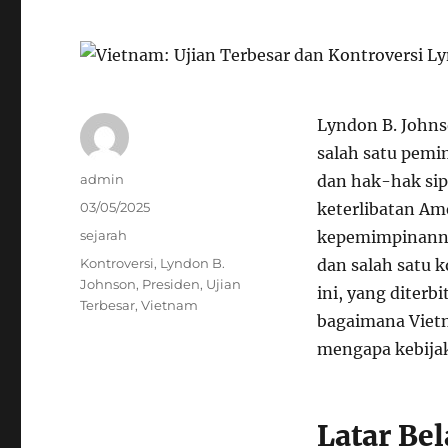
Lyndon B. Johns
salah satu pemi
Author
admin
dan hak-hak sip
Posted
03/05/2025
keterlibatan Am
on
Categories
sejarah
kepemimpinanny
Tags
Kontroversi
,
Lyndon B.
dan salah satu k
Johnson
,
Presiden
,
Ujian
ini, yang diterb
Terbesar
,
Vietnam
bagaimana Vietn
mengapa kebijaka
Latar Be