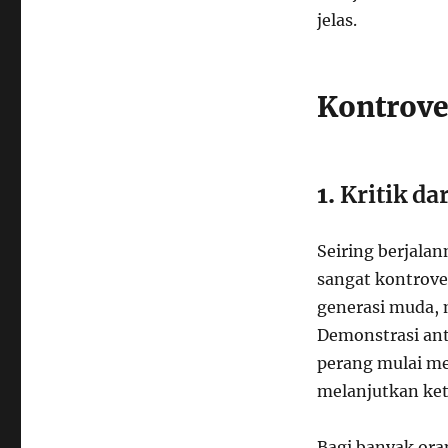
jelas.
Kontrove
1.
Kritik da
Seiring berjala
sangat kontrove
generasi muda, 
Demonstrasi ant
perang mulai m
melanjutkan kete
Bagi banyak ora