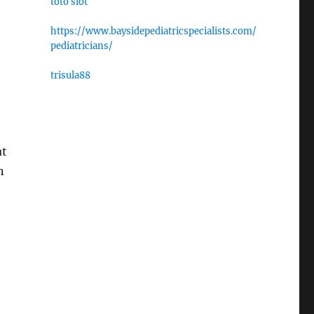
toto slot
https://www.baysidepediatricspecialists.com/
pediatricians/
trisula88
at
n