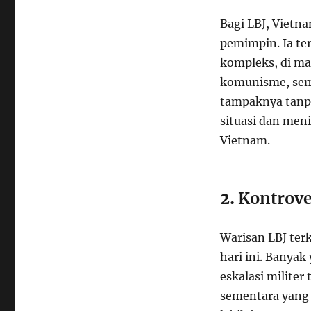
Bagi LBJ, Vietna
pemimpin. Ia te
kompleks, di ma
komunisme, semen
tampaknya tanpa
situasi dan men
Vietnam.
2.
Kontrove
Warisan LBJ ter
hari ini. Banya
eskalasi milite
sementara yang l